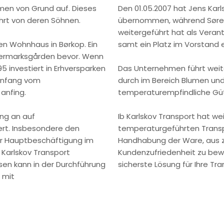
men von Grund auf. Dieses
Den 01.05.2007 hat Jens Karl
rt von deren Söhnen.
übernommen, während Søren K
weitergeführt hat als Veran
n Wohnhaus in Børkop. Ein
samt ein Platz im Vorstand
ermarksgården bevor. Wenn
5 investiert in Erhversparken
Das Unternehmen führt weit
 Anfang vom
durch im Bereich Blumen und
anfing.
temperaturempfindliche Güt
ang an auf
Ib Karlskov Transport hat we
ert. Insbesondere den
temperaturgeführten Transpo
er Hauptbeschäftigung im
Handhabung der Ware, aus zu
 Karlskov Transport
Kundenzufriedenheit zu bew
sen kann in der Durchführung
sicherste Lösung für Ihre Tra
 mit